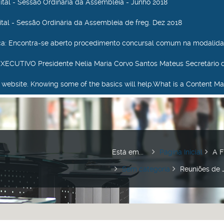
dital - Sessão Ordinária da Assembleia - Junho 2018
dital - Sessão Ordinária da Assembleia de freg. Dez 2018
ca
: Encontra-se aberto procedimento concursal comum na modalida
ECUTIVO Presidente Nelia Maria Corvo Santos Mateus Secretário 
our website. Knowing some of the basics will help.What is a Content Ma
Está em...
Pagina Inicial
A F
Sem categoria
Reuniões de 