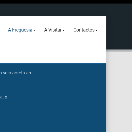
A Freguesia
A Visitar
Contactos
o será aberta ao
al 2