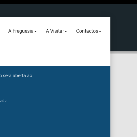
A Freguesia
A Visitar
Contactos
o será aberta ao
al 2