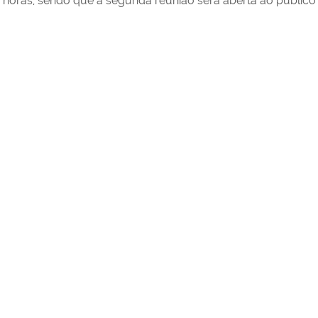
horas, sendo que a segunda reunião será aberta ao público