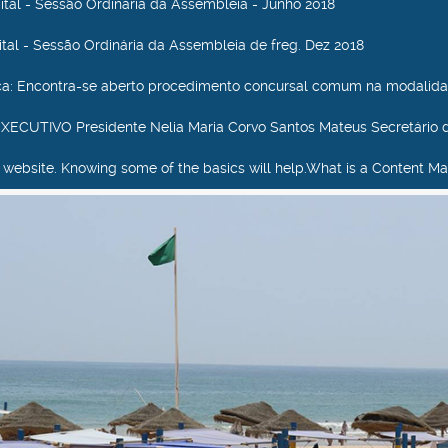
dital - Sessão Ordinária da Assembleia - Junho 2018
dital - Sessão Ordinária da Assembleia de freg. Dez 2018
ca
: Encontra-se aberto procedimento concursal comum na modalida
ECUTIVO Presidente Nelia Maria Corvo Santos Mateus Secretário 
our website. Knowing some of the basics will help.What is a Content Ma