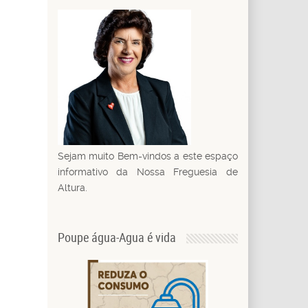
Sejam muito Bem-vindos a este espaço
informativo da Nossa Freguesia de
Altura.
Poupe água-Agua é vida