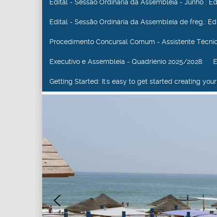
Edital - Sessão Ordinária da Assembleia - Junho
: E
Edital - Sessão Ordinária da Assembleia de freg.
: E
Procedimento Concursal Comum - Assistente Técni
Executivo e Assembleia - Quadriénio 2025/2028
: EX
Getting Started
: It's easy to get started creating y