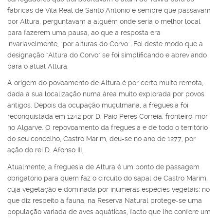
fábricas de Vila Real de Santo António e sempre que passavam
por Altura, perguntavam a alguém onde seria o melhor local
para fazerem uma pausa, ao que a resposta era
invariavelmente, "por alturas do Corvo". Foi deste modo que a
designação "Altura do Corvo" se foi simplificando e abreviando
para o atual Altura.
A origem do povoamento de Altura é por certo muito remota,
dada a sua localização numa área muito explorada por povos
antigos. Depois da ocupação muçulmana, a freguesia foi
reconquistada em 1242 por D. Paio Peres Correia, fronteiro-mor
no Algarve. O repovoamento da freguesia e de todo o território
do seu concelho, Castro Marim, deu-se no ano de 1277, por
ação do rei D. Afonso III.
Atualmente, a freguesia de Altura é um ponto de passagem
obrigatório para quem faz o circuito do sapal de Castro Marim,
cuja vegetação é dominada por inúmeras espécies vegetais; no
que diz respeito à fauna, na Reserva Natural protege-se uma
população variada de aves aquáticas, facto que lhe confere um