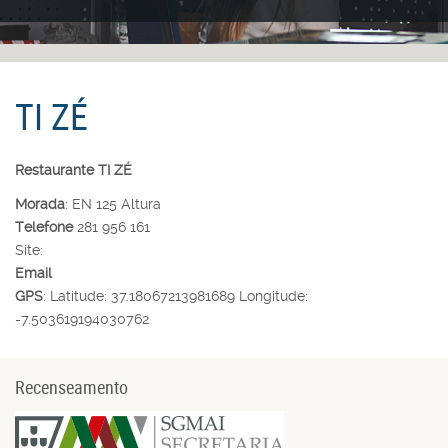
TI ZÉ
Restaurante TI ZÉ
Morada
: EN 125 Altura
Telefone
281 956 161
Site:
Email
GPS
: Latitude: 37.18067213981689 Longitude:
-7.503619194030762
Recenseamento